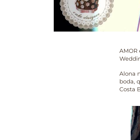
AMOR e
Weddin
Alona 
boda, q
Costa B