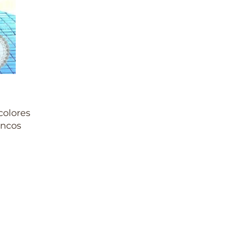
colores
encos