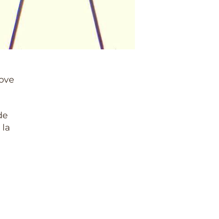
ove
de
 la