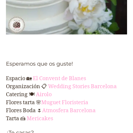
Esperamos que os guste!
Espacio
🏡
El Convent de Blanes
Organización 📋
Wedding Stories Barcelona
Catering 🍽
Airolo
Flores tarta 🌸
Muguet Floristeria
Flores Boda 🌷
Atmosfera Barcelona
Tarta
🍰
Mericakes
¿Te casas?