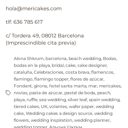
hola@mericakes.com
tlf: 636 785 617
c/ Tordera 49, 08012 Barcelona
(Imprescindible cita previa)
Alona Shkrum
,
barcelona
,
beach wedding
,
Bodas
,
bodas en la playa
,
bridal
,
cake
,
cake designer
,
cataluña
,
Celebraciones
,
costa brava
,
flamencos
,
flamingo
,
flamingo topper
,
flores de azúcar
,
Fondant
,
girona
,
hotel santa marta
,
mar
,
mericakes
,
novias
,
pasta de azúcar
,
pastel de boda
,
peach
,
playa
,
ruffle
,
sea wedding
,
silver leaf
,
spain wedding
,
tiered cakes
,
UK
,
volantes
,
wafer paper
,
wedding
cake
,
Wedding cakes a design source
,
wedding
flowers
,
wedding inspiration
,
wedding planner
,
wedding topper
,
Альона Шкрум