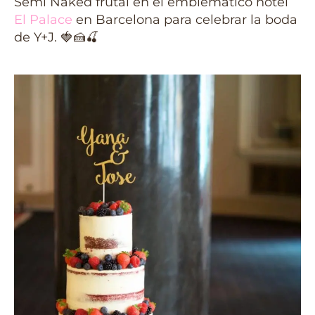
Semi Naked frutal en el emblemático hotel
El Palace
en Barcelona para celebrar la boda
de Y+J. 🍓🍰🍒