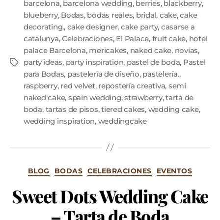
barcelona
,
barcelona wedding
,
berries
,
blackberry
,
blueberry
,
Bodas
,
bodas reales
,
bridal
,
cake
,
cake
decorating.
,
cake designer
,
cake party
,
casarse a
catalunya
,
Celebraciones
,
El Palace
,
fruit cake
,
hotel
palace Barcelona
,
mericakes
,
naked cake
,
novias
,
party ideas
,
party inspiration
,
pastel de boda
,
Pastel
para Bodas
,
pastelería de diseño
,
pastelería.
,
raspberry
,
red velvet
,
repostería creativa
,
semi
naked cake
,
spain wedding
,
strawberry
,
tarta de
boda
,
tartas de pisos
,
tiered cakes
,
wedding cake
,
wedding inspiration
,
weddingcake
BLOG
BODAS
CELEBRACIONES
EVENTOS
Sweet Dots Wedding Cake
– Tarta de Boda