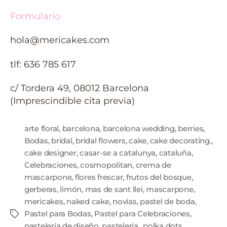
Formulario
hola@mericakes.com
tlf: 636 785 617
c/ Tordera 49, 08012 Barcelona
(Imprescindible cita previa)
arte floral
,
barcelona
,
barcelona wedding
,
berries
,
Bodas
,
bridal
,
bridal flowers
,
cake
,
cake decorating.
,
cake designer
,
casar-se a catalunya
,
cataluña
,
Celebraciones
,
cosmopolitan
,
crema de
mascarpone
,
flores frescar
,
frutos del bosque
,
gerberas
,
limón
,
mas de sant llei
,
mascarpone
,
mericakes
,
naked cake
,
novias
,
pastel de boda
,
Pastel para Bodas
,
Pastel para Celebraciones
,
pastelería de diseño
,
pastelería.
,
polka dots
,