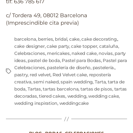
tlf: 636 785 617
c/ Tordera 49, 08012 Barcelona
(Imprescindible cita previa)
barcelona
,
berries
,
bridal
,
cake
,
cake decorating.
,
cake designer
,
cake party
,
cake topper
,
cataluña
,
Celebraciones
,
mericakes
,
naked cake
,
novias
,
party
ideas
,
pastel de boda
,
Pastel para Bodas
,
Pastel para
Celebraciones
,
pastelería de diseño
,
pastelería.
,
pastry
,
red velvet
,
Red Velvet cake
,
repostería
creativa
,
semi naked
,
spain wedding
,
Tarta
,
tarta de
boda
,
Tartas
,
tartas barcelona
,
tartas de pisos
,
tartas
decoradas
,
tiered cakes
,
wedding
,
wedding cake
,
wedding inspiration
,
weddingcake