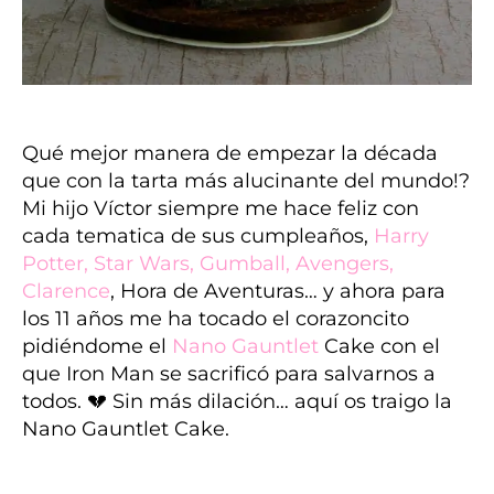
Qué mejor manera de empezar la década
que con la tarta más alucinante del mundo!?
Mi hijo Víctor siempre me hace feliz con
cada tematica de sus cumpleaños,
Harry
Potter
,
Star Wars
,
Gumball
,
Avengers
,
Clarence
, Hora de Aventuras…
y
ahora para
los 11 años me ha tocado el corazoncito
pidiéndome el
Nano Gauntlet
Cake con el
que Iron Man se sacrificó para salvarnos a
todos. 💔
Sin más dilación… aquí os traigo la
Nano Gauntlet Cake.