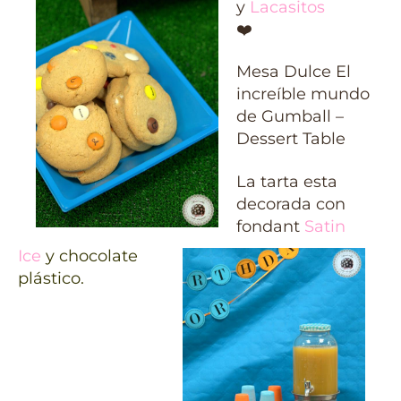
y
Lacasitos
❤️
Mesa Dulce El
increíble mundo
de Gumball –
Dessert Table
La tarta esta
decorada con
fondant
Satin
Ice
y chocolate
plástico.