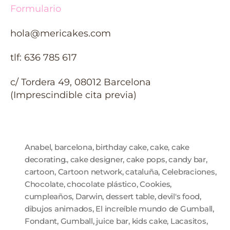
Formulario
hola@mericakes.com
tlf: 636 785 617
c/ Tordera 49, 08012 Barcelona
(Imprescindible cita previa)
Anabel
,
barcelona
,
birthday cake
,
cake
,
cake
decorating.
,
cake designer
,
cake pops
,
candy bar
,
cartoon
,
Cartoon network
,
cataluña
,
Celebraciones
,
Chocolate
,
chocolate plástico
,
Cookies
,
cumpleaños
,
Darwin
,
dessert table
,
devil's food
,
dibujos animados
,
El increíble mundo de Gumball
,
Fondant
,
Gumball
,
juice bar
,
kids cake
,
Lacasitos
,