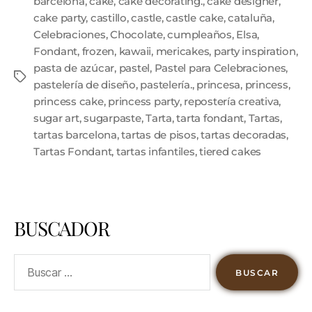
barcelona
,
cake
,
cake decorating.
,
cake designer
,
cake party
,
castillo
,
castle
,
castle cake
,
cataluña
,
Celebraciones
,
Chocolate
,
cumpleaños
,
Elsa
,
Fondant
,
frozen
,
kawaii
,
mericakes
,
party inspiration
,
pasta de azúcar
,
pastel
,
Pastel para Celebraciones
,
pastelería de diseño
,
pastelería.
,
princesa
,
princess
,
princess cake
,
princess party
,
repostería creativa
,
sugar art
,
sugarpaste
,
Tarta
,
tarta fondant
,
Tartas
,
tartas barcelona
,
tartas de pisos
,
tartas decoradas
,
Tartas Fondant
,
tartas infantiles
,
tiered cakes
BUSCADOR