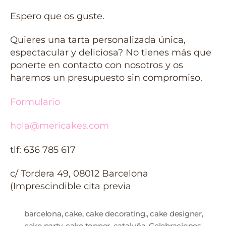
Espero que os guste.
Quieres una tarta personalizada única,
espectacular y deliciosa? No tienes más que
ponerte en contacto con nosotros y os
haremos un presupuesto sin compromiso.
Formulario
hola@mericakes.com
tlf: 636 785 617
c/ Tordera 49, 08012 Barcelona
(Imprescindible cita previa
barcelona
,
cake
,
cake decorating.
,
cake designer
,
cake party
,
cake topper
,
cataluña
,
Celebraciones
,