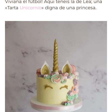
Viviana el fútbol! Aqui teneis la de Lea; una
«Tarta
Unicornio
» digna de una princesa.