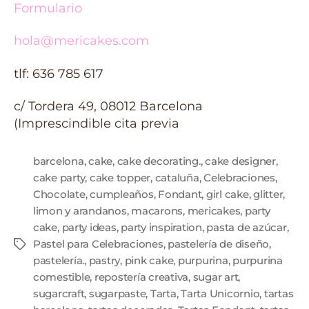
Formulario
hola@mericakes.com
tlf: 636 785 617
c/ Tordera 49, 08012 Barcelona
(Imprescindible cita previa
barcelona
,
cake
,
cake decorating.
,
cake designer
,
cake party
,
cake topper
,
cataluña
,
Celebraciones
,
Chocolate
,
cumpleaños
,
Fondant
,
girl cake
,
glitter
,
limon y arandanos
,
macarons
,
mericakes
,
party
cake
,
party ideas
,
party inspiration
,
pasta de azúcar
,
Pastel para Celebraciones
,
pastelería de diseño
,
pastelería.
,
pastry
,
pink cake
,
purpurina
,
purpurina
comestible
,
repostería creativa
,
sugar art
,
sugarcraft
,
sugarpaste
,
Tarta
,
Tarta Unicornio
,
tartas