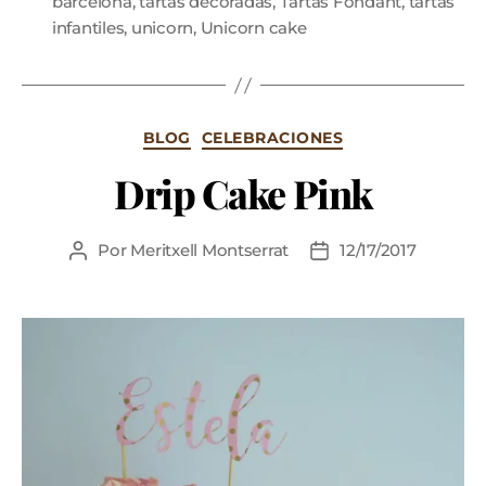
barcelona
,
tartas decoradas
,
Tartas Fondant
,
tartas
infantiles
,
unicorn
,
Unicorn cake
BLOG
CELEBRACIONES
Drip Cake Pink
Por
Meritxell Montserrat
12/17/2017