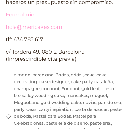
haceros un presupuesto sin compromiso.
Formulario
hola@mericakes.com
tlf: 636 785 617
c/ Tordera 49, 08012 Barcelona
(Imprescindible cita previa)
almond
,
barcelona
,
Bodas
,
bridal
,
cake
,
cake
decorating.
,
cake designer
,
cake party
,
cataluña
,
champagne
,
coconut
,
Fondant
,
gold leaf
,
lilies of
the valley wedding cake
,
mericakes
,
muguet
,
Muguet and gold wedding cake
,
novias
,
pan de oro
,
party ideas
,
party inspiration
,
pasta de azúcar
,
pastel
de boda
,
Pastel para Bodas
,
Pastel para
Celebraciones
,
pastelería de diseño
,
pastelería.
,