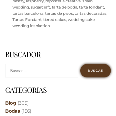
pastry
,
raspberry
,
repostería creativa
,
spain
wedding
,
sugarcraft
,
tarta de boda
,
tarta fondant
,
tartas barcelona
,
tartas de pisos
,
tartas decoradas
,
Tartas Fondant
,
tiered cakes
,
wedding cake
,
wedding inspiration
BUSCADOR
CATEGORIAS
Blog
(305)
Bodas
(156)