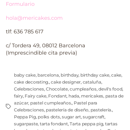
Formulario
hola@mericakes.com
tlf: 636 785 617
c/ Tordera 49, 08012 Barcelona
(Imprescindible cita previa)
baby cake
,
barcelona
,
birthday
,
birthday cake
,
cake
,
cake decorating.
,
cake designer
,
cataluña
,
Celebraciones
,
Chocolate
,
cumpleaños
,
devil's food
,
fairy
,
Fairy cake
,
Fondant
,
hada
,
mericakes
,
pasta de
azúcar
,
pastel cumpleaños.
,
Pastel para
Celebraciones
,
pastelería de diseño
,
pastelería.
,
Peppa Pig
,
polks dots
,
sugar art
,
sugarcraft
,
sugarpaste
,
tarta fondant
,
Tarta peppa pig
,
tartas