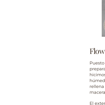
Flow
Puesto
prepara
hicimo
húmeda 
rellen
macera
El exte