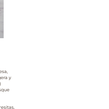
esa,
gera y
)
osque
esitas,