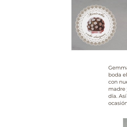
Gemma e
boda e
con nue
madre 
día. As
ocasión