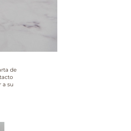
arta de
tacto
r a su