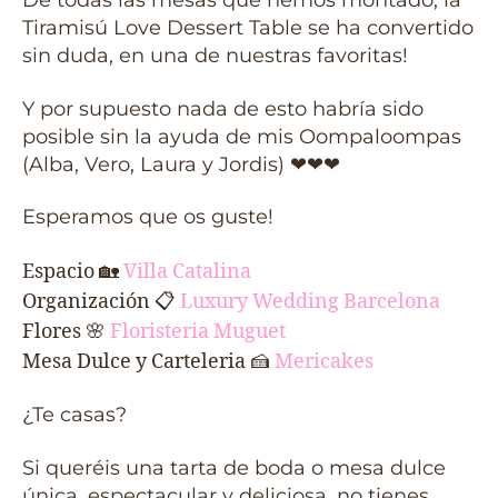
De todas las mesas que hemos montado, la
Tiramisú Love Dessert Table se ha convertido
sin duda, en una de nuestras favoritas!
Y por supuesto nada de esto habría sido
posible sin la ayuda de mis Oompaloompas
(Alba, Vero, Laura y Jordis) ❤❤❤
Esperamos que os guste!
Espacio
🏡
Villa Catalina
Organización 📋
Luxury Wedding Barcelona
Flores 🌸
Floristeria Muguet
Mesa Dulce y Carteleria
🍰
Mericakes
¿Te casas?
Si queréis una tarta de boda o mesa dulce
única, espectacular y deliciosa, no tienes