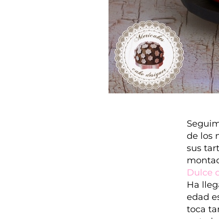
Seguimo
de los 
sus tar
montad
Dulce 
Ha lleg
edad e
toca ta