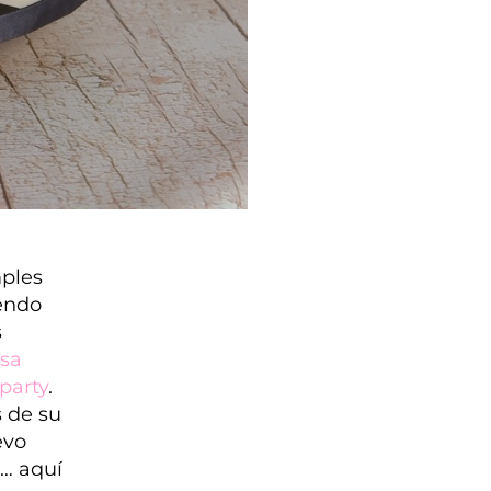
mples
iendo
s
sa
party
.
s de su
evo
n… aquí