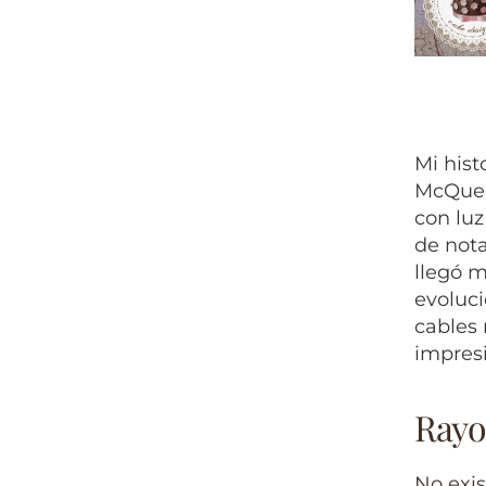
Mi hist
McQueen
con luz
de not
llegó 
evoluc
cables 
impres
Rayo
No exi