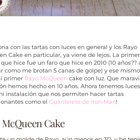
oria con las tartas con luces en general y los Rayo
 Cake en particular, ya viene de lejos. La primer
 que hice fue un faro que hice en 2010 (10 años??
ar como me brotan 5 canas de golpe) y ese mism
mi primer
Rayo McQueen
cake con luz. Que maravi
ión hemos hecho en 10 años. Ahora tenemos luces 
ni instalación que nos permiten hacer tartas
ionantes como el
Guantelete de Iron Man
!
 McQueen Cake
ste un molde de Rayo, aún menos en 3D, y he ten