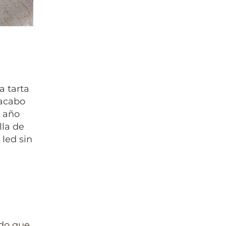
a tarta
 acabo
o año
lla de
led sin
ido que