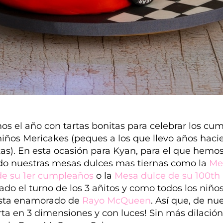
s el año con tartas bonitas para celebrar los cu
niños Mericakes (peques a los que llevo años hac
tas). En esta ocasión para Kyan, para el que hemo
o nuestras mesas dulces mas tiernas como la
Me
de su 1er cumpleaños
o la
Mesa dulce de su 100th 
ado el turno de los 3 añitos y como todos los niño
sta enamorado de
Rayo McQueen
. Así que, de nu
rta en 3 dimensiones y con luces! Sin más dilació