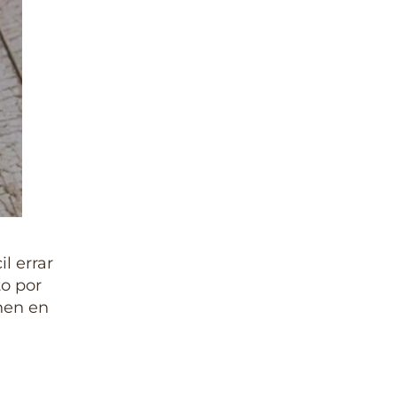
l errar
to por
nen en