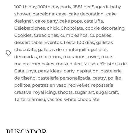
100 th day
,
100th day party
,
1881 per Sagardi
,
baby
shower
,
barcelona
,
cake
,
cake decorating.
,
cake
designer
,
cake party
,
cake pops
,
cataluña
,
Celebraciones
,
chick
,
Chocolate
,
cookie decorating
,
Cookies
,
Creaciones
,
cumpleaños
,
Cupcakes
,
dessert table
,
Eventos
,
fiesta 100 dias
,
galletas
chocolate
,
galletas de mantequilla
,
galletas
decoradas
,
macarons
,
macarons tower
,
macs
,
maleta
,
mericakes
,
mesa dulce
,
Museu d'Història de
Catalunya
,
party ideas
,
party inspiration
,
pastelería
de diseño
,
pasteleria personalizada
,
pastry
,
pollito
,
pollitos
,
postres en vaso
,
red velvet
,
repostería
creativa
,
royal icing
,
shoots
,
sugar art
,
sugarcraft
,
Tarta
,
tiramisú
,
vasitos
,
white chocolate
BUSCADOR