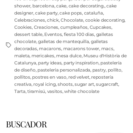
shower
,
barcelona
,
cake
,
cake decorating.
,
cake
designer
,
cake party
,
cake pops
,
cataluña
,
Celebraciones
,
chick
,
Chocolate
,
cookie decorating
,
Cookies
,
Creaciones
,
cumpleaños
,
Cupcakes
,
dessert table
,
Eventos
,
fiesta 100 dias
,
galletas
chocolate
,
galletas de mantequilla
,
galletas
decoradas
,
macarons
,
macarons tower
,
macs
,
maleta
,
mericakes
,
mesa dulce
,
Museu d'Història de
Catalunya
,
party ideas
,
party inspiration
,
pastelería
de diseño
,
pasteleria personalizada
,
pastry
,
pollito
,
pollitos
,
postres en vaso
,
red velvet
,
repostería
creativa
,
royal icing
,
shoots
,
sugar art
,
sugarcraft
,
Tarta
,
tiramisú
,
vasitos
,
white chocolate
BUSCADOR