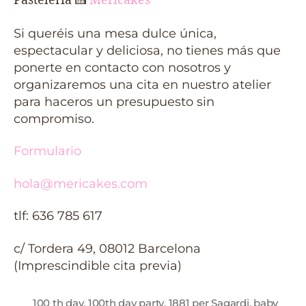
Pastelería
🍰
Mericakes
Si queréis una mesa dulce única,
espectacular y deliciosa, no tienes más que
ponerte en contacto con nosotros y
organizaremos una cita en nuestro atelier
para haceros un presupuesto sin
compromiso.
Formulario
hola@mericakes.com
tlf: 636 785 617
c/ Tordera 49, 08012 Barcelona
(Imprescindible cita previa)
100 th day
,
100th day party
,
1881 per Sagardi
,
baby