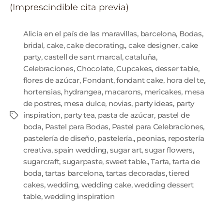
(Imprescindible cita previa)
Alicia en el país de las maravillas
,
barcelona
,
Bodas
,
bridal
,
cake
,
cake decorating.
,
cake designer
,
cake
party
,
castell de sant marcal
,
cataluña
,
Celebraciones
,
Chocolate
,
Cupcakes
,
desser table
,
flores de azúcar
,
Fondant
,
fondant cake
,
hora del te
,
hortensias
,
hydrangea
,
macarons
,
mericakes
,
mesa
de postres
,
mesa dulce
,
novias
,
party ideas
,
party
inspiration
,
party tea
,
pasta de azúcar
,
pastel de
boda
,
Pastel para Bodas
,
Pastel para Celebraciones
,
pastelería de diseño
,
pastelería.
,
peonias
,
repostería
creativa
,
spain wedding
,
sugar art
,
sugar flowers
,
sugarcraft
,
sugarpaste
,
sweet table.
,
Tarta
,
tarta de
boda
,
tartas barcelona
,
tartas decoradas
,
tiered
cakes
,
wedding
,
wedding cake
,
wedding dessert
table
,
wedding inspiration