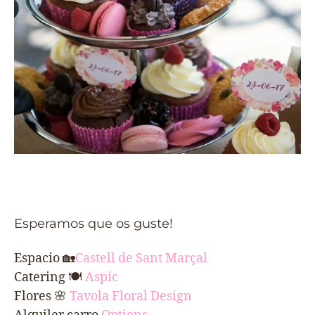
Esperamos que os guste!
Espacio
🏡
Castell de Sant Marçal
Catering 🍽
Aspic
Flores 🌸
Tavola Floral Design