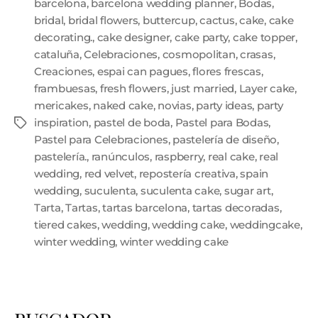
barcelona
,
barcelona wedding planner
,
Bodas
,
bridal
,
bridal flowers
,
buttercup
,
cactus
,
cake
,
cake
decorating.
,
cake designer
,
cake party
,
cake topper
,
cataluña
,
Celebraciones
,
cosmopolitan
,
crasas
,
Creaciones
,
espai can pagues
,
flores frescas
,
frambuesas
,
fresh flowers
,
just married
,
Layer cake
,
mericakes
,
naked cake
,
novias
,
party ideas
,
party
inspiration
,
pastel de boda
,
Pastel para Bodas
,
Pastel para Celebraciones
,
pastelería de diseño
,
pastelería.
,
ranúnculos
,
raspberry
,
real cake
,
real
wedding
,
red velvet
,
repostería creativa
,
spain
wedding
,
suculenta
,
suculenta cake
,
sugar art
,
Tarta
,
Tartas
,
tartas barcelona
,
tartas decoradas
,
tiered cakes
,
wedding
,
wedding cake
,
weddingcake
,
winter wedding
,
winter wedding cake