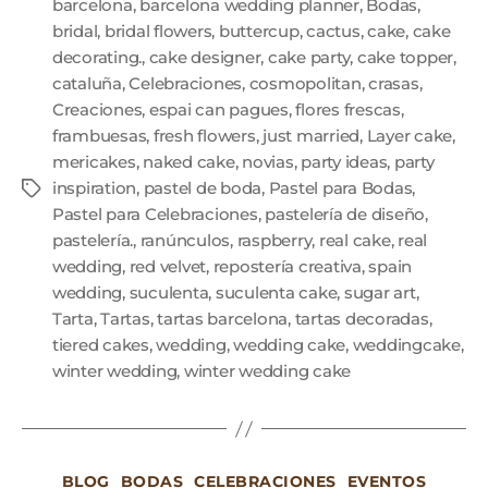
barcelona
,
barcelona wedding planner
,
Bodas
,
bridal
,
bridal flowers
,
buttercup
,
cactus
,
cake
,
cake
decorating.
,
cake designer
,
cake party
,
cake topper
,
cataluña
,
Celebraciones
,
cosmopolitan
,
crasas
,
Creaciones
,
espai can pagues
,
flores frescas
,
frambuesas
,
fresh flowers
,
just married
,
Layer cake
,
mericakes
,
naked cake
,
novias
,
party ideas
,
party
inspiration
,
pastel de boda
,
Pastel para Bodas
,
Pastel para Celebraciones
,
pastelería de diseño
,
pastelería.
,
ranúnculos
,
raspberry
,
real cake
,
real
wedding
,
red velvet
,
repostería creativa
,
spain
wedding
,
suculenta
,
suculenta cake
,
sugar art
,
Tarta
,
Tartas
,
tartas barcelona
,
tartas decoradas
,
tiered cakes
,
wedding
,
wedding cake
,
weddingcake
,
winter wedding
,
winter wedding cake
BLOG
BODAS
CELEBRACIONES
EVENTOS