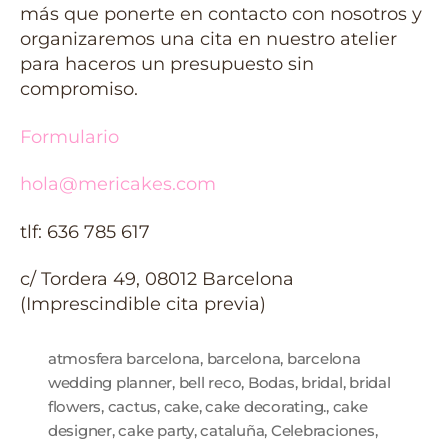
más que ponerte en contacto con nosotros y
organizaremos una cita en nuestro atelier
para haceros un presupuesto sin
compromiso.
Formulario
hola@mericakes.com
tlf: 636 785 617
c/ Tordera 49, 08012 Barcelona
(Imprescindible cita previa)
atmosfera barcelona
,
barcelona
,
barcelona
wedding planner
,
bell reco
,
Bodas
,
bridal
,
bridal
flowers
,
cactus
,
cake
,
cake decorating.
,
cake
designer
,
cake party
,
cataluña
,
Celebraciones
,