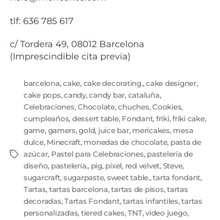
tlf: 636 785 617
c/ Tordera 49, 08012 Barcelona
(Imprescindible cita previa)
barcelona
,
cake
,
cake decorating.
,
cake designer
,
cake pops
,
candy
,
candy bar
,
cataluña
,
Celebraciones
,
Chocolate
,
chuches
,
Cookies
,
cumpleaños
,
dessert table
,
Fondant
,
friki
,
friki cake
,
game
,
gamers
,
gold
,
juice bar
,
mericakes
,
mesa
dulce
,
Minecraft
,
monedas de chocolate
,
pasta de
azúcar
,
Pastel para Celebraciones
,
pastelería de
diseño
,
pastelería.
,
pig
,
pixel
,
red velvet
,
Steve
,
sugarcraft
,
sugarpaste
,
sweet table.
,
tarta fondant
,
Tartas
,
tartas barcelona
,
tartas de pisos
,
tartas
decoradas
,
Tartas Fondant
,
tartas infantiles
,
tartas
personalizadas
,
tiered cakes
,
TNT
,
video juego
,