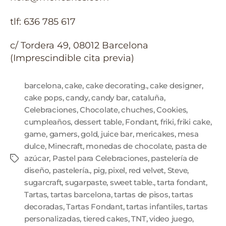
tlf: 636 785 617
c/ Tordera 49, 08012 Barcelona
(Imprescindible cita previa)
barcelona
,
cake
,
cake decorating.
,
cake designer
,
cake pops
,
candy
,
candy bar
,
cataluña
,
Celebraciones
,
Chocolate
,
chuches
,
Cookies
,
cumpleaños
,
dessert table
,
Fondant
,
friki
,
friki cake
,
game
,
gamers
,
gold
,
juice bar
,
mericakes
,
mesa
dulce
,
Minecraft
,
monedas de chocolate
,
pasta de
azúcar
,
Pastel para Celebraciones
,
pastelería de
diseño
,
pastelería.
,
pig
,
pixel
,
red velvet
,
Steve
,
sugarcraft
,
sugarpaste
,
sweet table.
,
tarta fondant
,
Tartas
,
tartas barcelona
,
tartas de pisos
,
tartas
decoradas
,
Tartas Fondant
,
tartas infantiles
,
tartas
personalizadas
,
tiered cakes
,
TNT
,
video juego
,