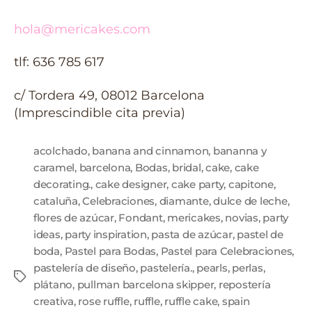
hola@mericakes.com
tlf: 636 785 617
c/ Tordera 49, 08012 Barcelona
(Imprescindible cita previa)
acolchado
,
banana and cinnamon
,
bananna y
caramel
,
barcelona
,
Bodas
,
bridal
,
cake
,
cake
decorating.
,
cake designer
,
cake party
,
capitone
,
cataluña
,
Celebraciones
,
diamante
,
dulce de leche
,
flores de azúcar
,
Fondant
,
mericakes
,
novias
,
party
ideas
,
party inspiration
,
pasta de azúcar
,
pastel de
boda
,
Pastel para Bodas
,
Pastel para Celebraciones
,
pastelería de diseño
,
pastelería.
,
pearls
,
perlas
,
plátano
,
pullman barcelona skipper
,
repostería
creativa
,
rose ruffle
,
ruffle
,
ruffle cake
,
spain