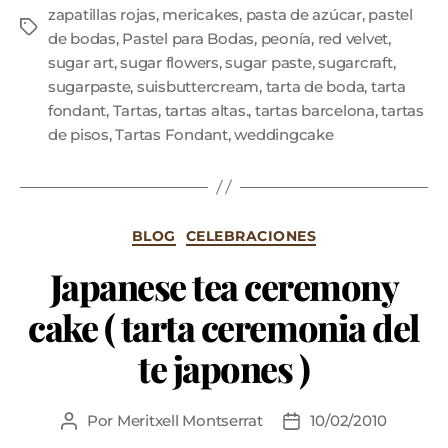
zapatillas rojas
,
mericakes
,
pasta de azúcar
,
pastel
de bodas
,
Pastel para Bodas
,
peonía
,
red velvet
,
sugar art
,
sugar flowers
,
sugar paste
,
sugarcraft
,
sugarpaste
,
suisbuttercream
,
tarta de boda
,
tarta
fondant
,
Tartas
,
tartas altas.
,
tartas barcelona
,
tartas
de pisos
,
Tartas Fondant
,
weddingcake
BLOG
CELEBRACIONES
Japanese tea ceremony
cake ( tarta ceremonia del
te japones )
Por
Meritxell Montserrat
10/02/2010