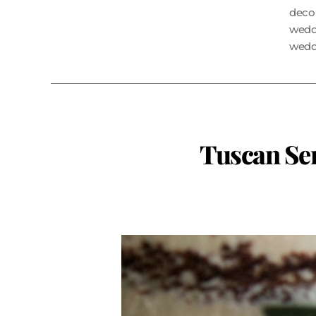
deco
wedd
wedd
Tuscan Se