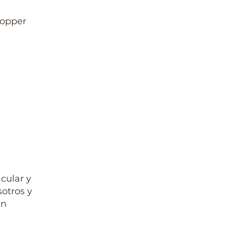
topper
cular y
otros y
un