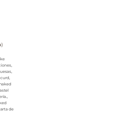
a)
ake
ciones
,
uesas
,
 curd
,
naked
astel
ría.
,
ked
tarta de