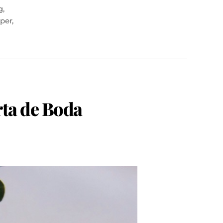
g
,
per
,
ta de Boda