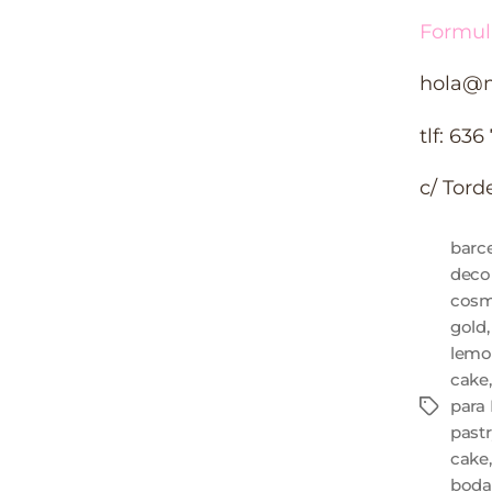
Formul
hola@m
tlf: 636
c/ Tord
barc
decor
cosm
gold
lemo
cake
para
pastr
cake
boda