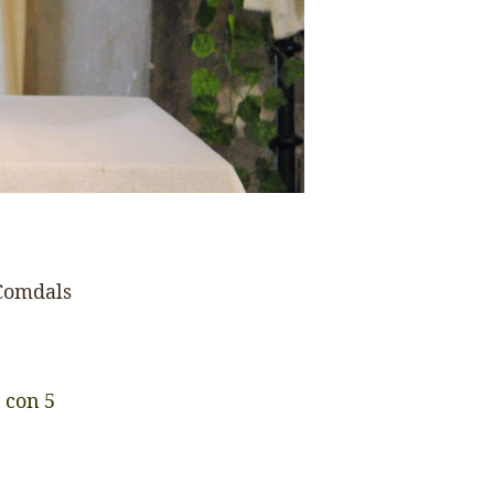
 Comdals
»
con 5