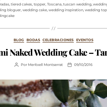
radas
,
tiered cakes
,
topper
,
Toscana
,
tuscan wedding
,
weddin
ing bloguer
,
wedding cake
,
wedding inspiration
,
wedding top
ingcake
BLOG
BODAS
CELEBRACIONES
EVENTOS
mi Naked Wedding Cake – Tar
Por
Meritxell Montserrat
09/10/2016