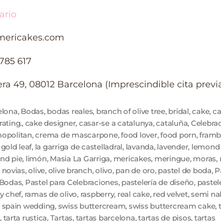
ario
ericakes.com
 785 617
era 49, 08012 Barcelona (Imprescindible cita previ
elona
,
Bodas
,
bodas reales
,
branch of olive tree
,
bridal
,
cake
,
c
ating.
,
cake designer
,
casar-se a catalunya
,
cataluña
,
Celebra
opolitan
,
crema de mascarpone
,
food lover
,
food porn
,
framb
,
gold leaf
,
la garriga de castelladral
,
lavanda
,
lavender
,
lemond
nd pie
,
limón
,
Masia La Garriga
,
mericakes
,
meringue
,
moras
,
,
novias
,
olive
,
olive branch
,
olivo
,
pan de oro
,
pastel de boda
,
P
 Bodas
,
Pastel para Celebraciones
,
pastelería de diseño
,
pastele
y chef
,
ramas de olivo
,
raspberry
,
real cake
,
red velvet
,
semi na
,
spain wedding
,
swiss buttercream
,
swiss buttercream cake
,
,
tarta rustica
,
Tartas
,
tartas barcelona
,
tartas de pisos
,
tartas