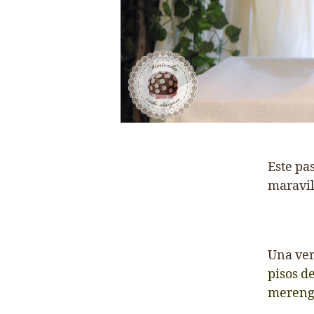
Este pa
maravil
Una ver
pisos d
merengu