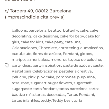
c/ Tordera 49, 08012 Barcelona
(Imprescindible cita previa)
balloons
,
barcelona
,
bautizo
,
butterfly
,
cake
,
cake
decorating.
,
cake designer
,
cake for baby
,
cake for
girls
,
cake for kids
,
cake party
,
cataluña
,
Celebraciones
,
Chocolate
,
christening
,
cumpleaños
,
cuqui
,
cute
,
flores de azúcar
,
Fondant
,
globos
,
mariposa
,
mericakes
,
mono
,
osito
,
oso de peluche
,
party ideas
,
party inspiration
,
pasta de azúcar
,
pastel
,
Pastel para Celebraciones
,
pastelería creativa.
,
peluche
,
pink
,
pink cake
,
pompones
,
purpurina
,
rosa
,
rose
,
sugar art
,
sugar flowers
,
sugarcraft
,
sugarpaste
,
tarta fondant
,
tartas barcelona
,
tartas
bautizo niña
,
tartas decoradas
,
Tartas Fondant
,
tartas infantiles
,
teddy
,
Teddy bear
,
torta