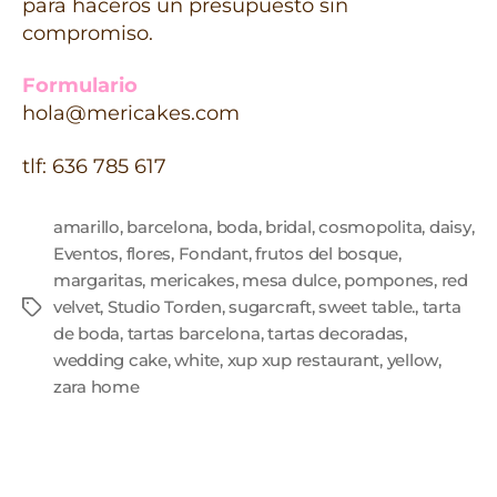
para haceros un presupuesto sin
compromiso.
Formulario
hola@mericakes.com
tlf: 636 785 617
amarillo
,
barcelona
,
boda
,
bridal
,
cosmopolita
,
daisy
,
Eventos
,
flores
,
Fondant
,
frutos del bosque
,
margaritas
,
mericakes
,
mesa dulce
,
pompones
,
red
velvet
,
Studio Torden
,
sugarcraft
,
sweet table.
,
tarta
de boda
,
tartas barcelona
,
tartas decoradas
,
wedding cake
,
white
,
xup xup restaurant
,
yellow
,
zara home