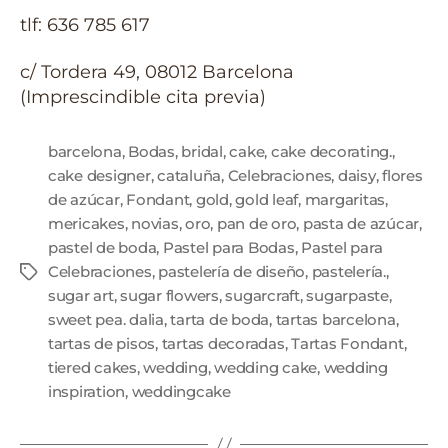
tlf: 636 785 617
c/ Tordera 49, 08012 Barcelona
(Imprescindible cita previa)
barcelona
,
Bodas
,
bridal
,
cake
,
cake decorating.
,
cake designer
,
cataluña
,
Celebraciones
,
daisy
,
flores
de azúcar
,
Fondant
,
gold
,
gold leaf
,
margaritas
,
mericakes
,
novias
,
oro
,
pan de oro
,
pasta de azúcar
,
pastel de boda
,
Pastel para Bodas
,
Pastel para
Celebraciones
,
pastelería de diseño
,
pastelería.
,
sugar art
,
sugar flowers
,
sugarcraft
,
sugarpaste
,
sweet pea. dalia
,
tarta de boda
,
tartas barcelona
,
tartas de pisos
,
tartas decoradas
,
Tartas Fondant
,
tiered cakes
,
wedding
,
wedding cake
,
wedding
inspiration
,
weddingcake