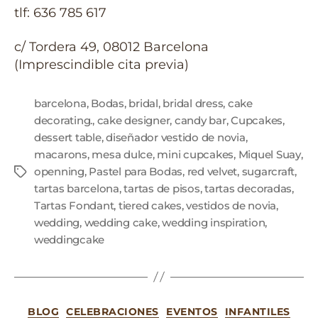
tlf: 636 785 617
c/ Tordera 49, 08012 Barcelona
(Imprescindible cita previa)
barcelona
,
Bodas
,
bridal
,
bridal dress
,
cake
decorating.
,
cake designer
,
candy bar
,
Cupcakes
,
dessert table
,
diseñador vestido de novia
,
macarons
,
mesa dulce
,
mini cupcakes
,
Miquel Suay
,
openning
,
Pastel para Bodas
,
red velvet
,
sugarcraft
,
tartas barcelona
,
tartas de pisos
,
tartas decoradas
,
Tartas Fondant
,
tiered cakes
,
vestidos de novia
,
wedding
,
wedding cake
,
wedding inspiration
,
weddingcake
BLOG
CELEBRACIONES
EVENTOS
INFANTILES