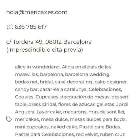
hola@mericakes.com
tlf: 636 785 617
c/ Tordera 49, 08012 Barcelona
(Imprescindible cita previa)
alice in wonderland
,
Alicia en el país de las
maravillas
,
barcelona
,
barcelona wedding
,
bodas.net
,
bridal
,
cake decorating.
,
cake designer
,
candy bar
,
casar-se a catalunya
,
Celebraciones
,
Cookies
,
Cupcakes
,
decoración de mesas
,
dessert
table
,
dress biridal
,
flores de azúcar
,
galletas
,
Jordi
Anguera
,
Layer cake
,
macarons
,
mas de sant llei
,
mericakes
,
mesa dulce
,
mesas dulces para boda
,
mini cupcakes
,
naked cake
,
Pastel para Bodas
,
Pastel para Celebraciones
,
red velvet
,
ruben cruz